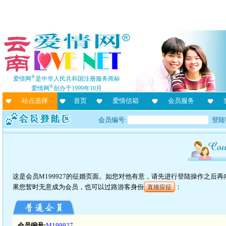
®
爱情网
是中华人民共和国注册服务商标
®
爱情网
创办于1999年10月
站点选择
首页
爱情信箱
会员服务
会员编号:
登陆
这是会员M199927的征婚页面。如您对他有意，请先进行登陆操作之后
果您暂时无意成为会员，也可以过路游客身份
：
直接应征
会员编号:
M199927