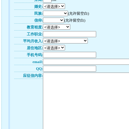
婚史:
民族:
(允许留空白)
信仰:
(允许留空白)
教育程度:
工作职业:
平均月收入:
居住地区:
手机号码:
email:
QQ:
应征信内容: