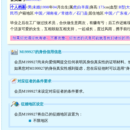
个人档案
<
男
|
未婚
|
1998
年
04
月出生|属
虎
|
白羊座
|身高:
173
cm|血型:
B型
|
大
民币
|户籍地区:
中国／湖南省／常德市／石门县
|居住地区:
中国／广东省
毕业之后在工厂做过技术员，合伙做生意两次，有赚有亏；后工作还账
个活泼可爱的女生，互相鼓励互相支持，一起成长，度过风雨，携手前
M199927的身份信用信息
会员M199927尚未向爱情网提交任何表明其身份真实性的证明材料
如果您对M199927的身份真实性感到疑虑，您在应征他时可以选用“
对应征者的条件要求
会员M199927未设定对应征者的条件要求。
征婚地区设定
会员M199927将自己的征婚地区设置为：
不限地区